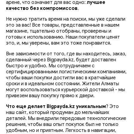
арене, что означает для вас одно:
лучшее
качество без компромиссов
.
Фильтры и UPS
Аксессуары для мелкой кухонной техники
Резаки
Не нужно тратить время на поиски, мы уже сделали
это за вас! Все товары, представленные в нашем
Гарнитуры для ПК
Электрогенераторы
магазине, тщательно отобраны, проверены и
готовы к использованию. Наши покупатели ценят
это, и, мы уверены, вам это тоже понравится.
Карты памяти и ридеры
Вне зависимости от того, где вы находитесь, заказ,
сделанный через Bigpayda.kz, будет доставлен
Внешние жесткие диски
быстро и удобно. Мы сотрудничаем с
сертифицированными логистическими компаниями,
Флэш накопители
чтобы ваши покупки достигли вас в кратчайшие
сроки и в идеальном состоянии. Жители Алматы
могут воспользоваться курьерской доставкой - мы
привезем вашу покупку прямо к двери.
Что еще делает Bigpayda.kz уникальным
? Это
наш сайт, который продуман до мельчайших
деталей. Мы внедрили передовые технологические
решения, чтобы ваш опыт покупок был не только
удобным, но и приятным. Легкость в навигации,