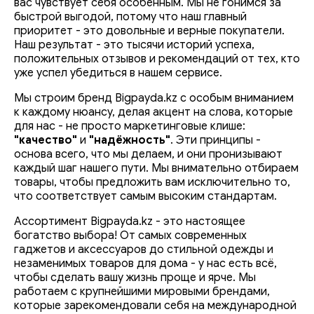
вас чувствует себя особенным. Мы не гонимся за
быстрой выгодой, потому что наш главный
приоритет - это довольные и верные покупатели.
OPPO
Картриджи
Беспроводные маршрутизаторы
Модули оперативной памяти
Гарнитуры игровые
Измельчитель
Мультиварки
Очиститель высокого давления
Аксессуары для ухода за малышом
Детская мебель
Доски пеленальные
LG
Насос
Розетки
Наш результат - это тысячи историй успеха,
положительных отзывов и рекомендаций от тех, кто
USB-накопители
Серверные платформы
Твердотельные накопители (SSD)
Коврики для мыши
Миксер
Электрогрили
TCL
Измельчительный инструмент
Сетевой кабель
уже успел убедиться в нашем сервисе.
Мы строим бренд Bigpayda.kz с особым вниманием
Картридеры
Серверные компоненты
Аксессуары для ноутбуков, планшетов, смартфонов
Кабели
Кофемолки
Электрические печи
VESTEL
Дрели шуруповерт
Видеодекодер
к каждому нюансу, делая акцент на слова, которые
для нас - не просто маркетинговые клише:
Карты флеш памяти
Сетевые аксессуары
WEB камеры
Сушилки овощей и фруктов
Электроблинницы
JVC
Строительный пылесос
Умный дверной замок
"качество"
и
"надёжность"
. Эти принципы -
основа всего, что мы делаем, и они пронизывают
каждый шаг нашего пути. Мы внимательно отбираем
Контроллеры RAID, сетевые карты
Адаптеры
Водоочистители
Прибор для выпечки
DENN
Сварочные апараты
Автоматические выключатели
товары, чтобы предложить вам исключительно то,
что соответствует самым высоким стандартам.
USB зарядки и устройства
Внешние жесткие диски SSD
Весы кухонные
Микроволновые печи
Углошлифовальные машины
Ассортимент Bigpayda.kz - это настоящее
богатство выбора! От самых современных
USB адаптеры, хабы
Подставки для наушников
Вакуумные упаковщики
Хлебопечки
Воздушные компрессоры
гаджетов и аксессуаров до стильной одежды и
незаменимых товаров для дома - у нас есть всё,
чтобы сделать вашу жизнь проще и ярче. Мы
Внутренние жесткие диски SSD
Электрические сушки
Пароварки
Наборы инструментов
работаем с крупнейшими мировыми брендами,
которые зарекомендовали себя на международной
Внешние оптические приводы
Духовка
Фритюрницы
Бензопилы