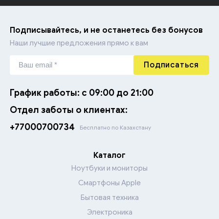
Фильтры и UPS
Аксессуары для мелкой кухонной техники
Резаки
Подписывайтесь, и не останетесь без бонусов
Наши лучшие предложения прямо к вам
Гарнитуры для ПК
Электрогенераторы
Подписаться
Карты памяти и ридеры
График работы: с 09:00 до 21:00
Внешние жесткие диски
Отдел заботы о клиентах:
Флэш накопители
+77000700734
Бесплатно по Казахстану
Каталог
Ноутбуки и мониторы
Смартфоны Apple
Бытовая техника
Электроника