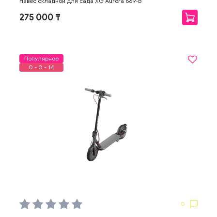
Навес складной для сада XG Aurora 669-B
275 000 ₸
Популярное
0 - 0 - 14
0