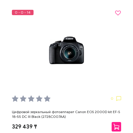
0 - 0 - 14
Фильтры и UPS
Аксессуары для мелкой кухонной техники
Резаки
Гарнитуры для ПК
Электрогенераторы
Карты памяти и ридеры
Внешние жесткие диски
Флэш накопители
0
Цифровой зеркальный фотоаппарат Canon EOS 2000D kit EF-S
18-55 DC III Black (2728C007AA)
329 439 ₸