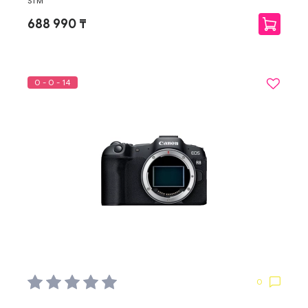
STM
688 990 ₸
0 - 0 - 14
0