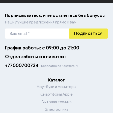
Фильтры и UPS
Аксессуары для мелкой кухонной техники
Резаки
Подписывайтесь, и не останетесь без бонусов
Наши лучшие предложения прямо к вам
Гарнитуры для ПК
Электрогенераторы
Подписаться
Карты памяти и ридеры
График работы: с 09:00 до 21:00
Внешние жесткие диски
Отдел заботы о клиентах:
Флэш накопители
+77000700734
Бесплатно по Казахстану
Каталог
Ноутбуки и мониторы
Смартфоны Apple
Бытовая техника
Электроника