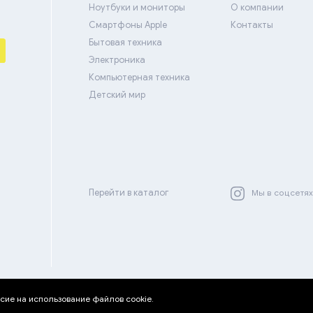
Ноутбуки и мониторы
О компании
Смартфоны Apple
Контакты
Бытовая техника
Электроника
Компьютерная техника
Детский мир
Перейти в каталог
Мы в соцсетя
© 2026 — Надёжный интернет магазин «Bigpayda.kz»
сие на использование файлов cookie.