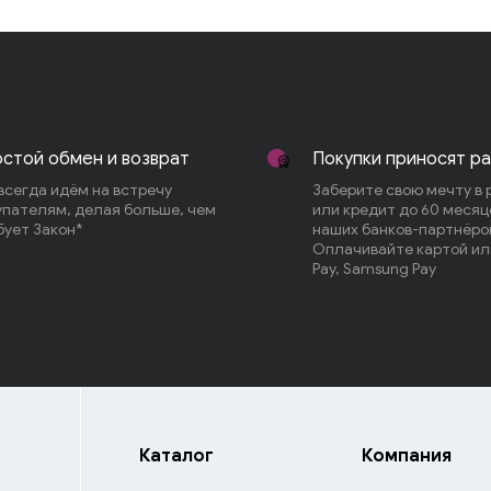
Apple iPad
Планшеты
Графические планшеты
Аксессуары для планшетов
стой обмен и возврат
Покупки приносят р
всегда идём на встречу
Заберите свою мечту в 
упателям, делая больше, чем
или кредит до 60 месяц
бует Закон*
наших банков-партнёро
Оплачивайте картой или
Pay, Samsung Pay
Каталог
Компания