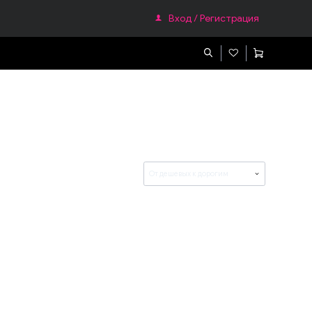
Вход / Регистрация
ефонам
Гаджеты
Apple Watch
От дешевых к дорогим
Смарт часы
Фитнес браслеты
Очки виртуальной реальности
Зарядное устройство для Смарт Гаджетов
Телефоны и радиостанции
Домашние телефоны
и
Мобильные телефоны