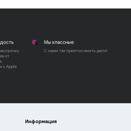
адость
Мы классные
рассрочку
С нами так приятно иметь дело!
ев от
в.
 с Apple
Информация