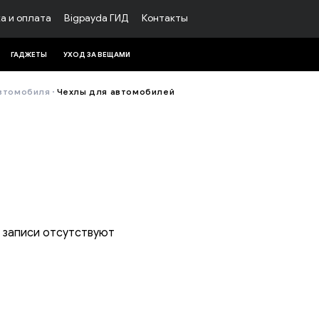
а и оплата
Bigpayda ГИД
Контакты
ГАДЖЕТЫ
УХОД ЗА ВЕЩАМИ
автомобиля
Чехлы для автомобилей
оны и гаджеты
ны
Аксессуары к мобильным тел
AirPods
Наушники
Портативные Power Bank
Защитные плёнки
 записи отсутствуют
Зарядные устройства
CAL
Чехлы
Держатели
Планшеты и электронные книг