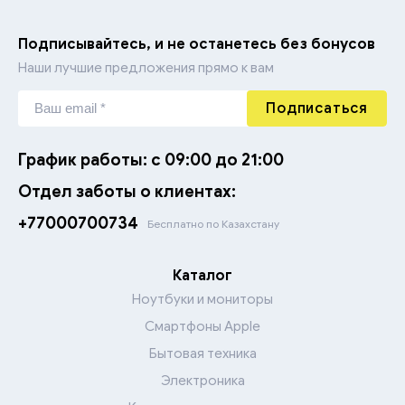
Подписывайтесь, и не останетесь без бонусов
Фильтры и UPS
Аксессуары для мелкой кухонной техники
Резаки
Наши лучшие предложения прямо к вам
Гарнитуры для ПК
Электрогенераторы
Подписаться
Карты памяти и ридеры
График работы: с 09:00 до 21:00
Внешние жесткие диски
Отдел заботы о клиентах:
+77000700734
Бесплатно по Казахстану
Флэш накопители
Каталог
Ноутбуки и мониторы
Смартфоны Apple
Бытовая техника
Электроника