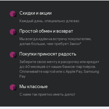
Фильтры и UPS
Аксессуары для мелкой кухонной техники
Резаки
Скидки и акции
Каждый день, специально для вас
Гарнитуры для ПК
Электрогенераторы
Простой обмен и возврат
Карты памяти и ридеры
Мы всегда идём на встречу покупателям,
делая больше, чем требует Закон*
Внешние жесткие диски
Покупки приносят радость
Флэш накопители
Заберите свою мечту в рассрочку или кредит
до 60 месяцев от наших банков-партнёров.
Оплачивайте картой или с Apple Pay, Samsung
Pay
Мы классные
С нами так приятно иметь дело!