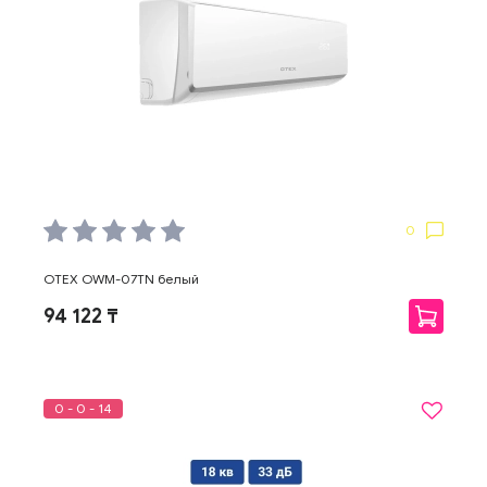
0
OTEX OWM-07TN белый
94 122 ₸
0 - 0 - 14