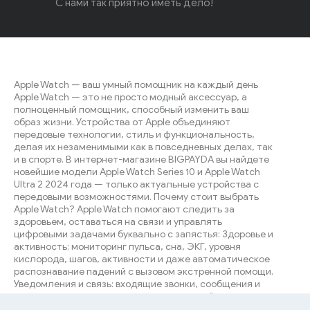
С нами так приятно иметь дело!
Apple Watch — ваш умный помощник на каждый день
Apple Watch — это не просто модный аксессуар, а
полноценный помощник, способный изменить ваш
образ жизни. Устройства от Apple объединяют
передовые технологии, стиль и функциональность,
делая их незаменимыми как в повседневных делах, так
и в спорте. В интернет-магазине BIGPAYDA вы найдете
новейшие модели Apple Watch Series 10 и Apple Watch
Ultra 2 2024 года — только актуальные устройства с
передовыми возможностями. Почему стоит выбрать
Apple Watch? Apple Watch помогают следить за
здоровьем, оставаться на связи и управлять
цифровыми задачами буквально с запястья: Здоровье и
активность: мониторинг пульса, сна, ЭКГ, уровня
кислорода, шагов, активности и даже автоматическое
распознавание падений с вызовом экстренной помощи.
Уведомления и связь: входящие звонки, сообщения и
уведомления из мессенджеров и соцсетей — вы всегда
в курсе событий, не доставая смартфон.