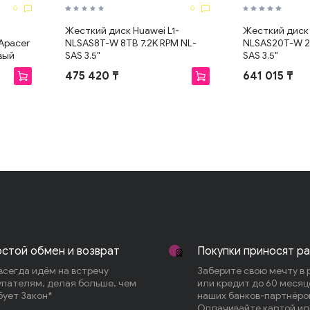
0
0
Жесткий диск Huawei L1-
Жесткий диск 
Apacer
NLSAS8T-W 8TB 7.2K RPM NL-
NLSAS20T-W 20
вый
SAS 3.5"
SAS 3.5"
475 420 ₸
641 015 ₸
стой обмен и возврат
Покупки приносят р
всегда идём на встречу
Заберите свою мечту в 
упателям, делая больше, чем
или кредит до 60 месяц
бует Закон*
наших банков-партнёро
Оплачивайте картой или