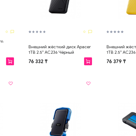
Apple iPad
Планшеты
Графические планшеты
Аксессуары для планшетов
0
0
im
Внешний жёсткий диск Apacer
Внешний жёст
1TB 2.5" AC236 Чёрный
1TB 2.5" AC23
76 332 ₸
76 379 ₸