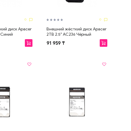
0
0
кий диск Apacer
Внешний жёсткий диск Apacer
3 Синий
2TB 2.5" AC236 Чёрный
91 959 ₸