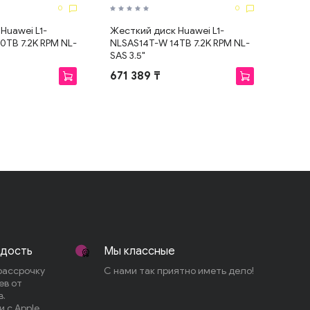
0
0
Huawei L1-
Жесткий диск Huawei L1-
TB 7.2K RPM NL-
NLSAS14T-W 14TB 7.2K RPM NL-
SAS 3.5"
671 389 ₸
адость
Мы классные
рассрочку
С нами так приятно иметь дело!
ев от
в.
 с Apple