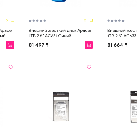
0
0
Apacer
Внешний жёсткий диск Apacer
Внешний жёст
вый
1TB 2.5" AC631 Синий
1TB 2.5" AC63
81 497 ₸
81 664 ₸