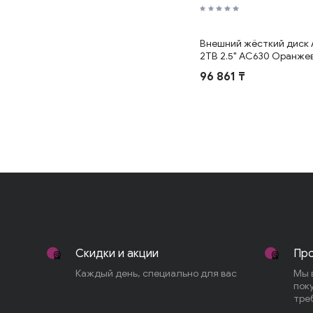
Внешний жёсткий диск 
2TB 2.5" AC630 Оранже
96 861 ₸
Скидки и акции
Про
Каждый день, специально для вас
Мы 
пок
тре