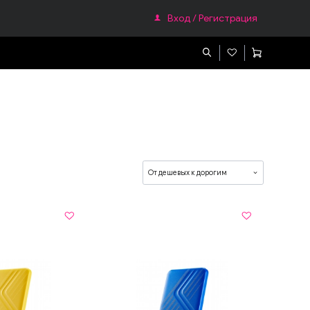
Вход / Регистрация
ефонам
Гаджеты
Apple Watch
От дешевых к дорогим
Смарт часы
Фитнес браслеты
Очки виртуальной реальности
Зарядное устройство для Смарт Гаджетов
Телефоны и радиостанции
Домашние телефоны
и
Мобильные телефоны