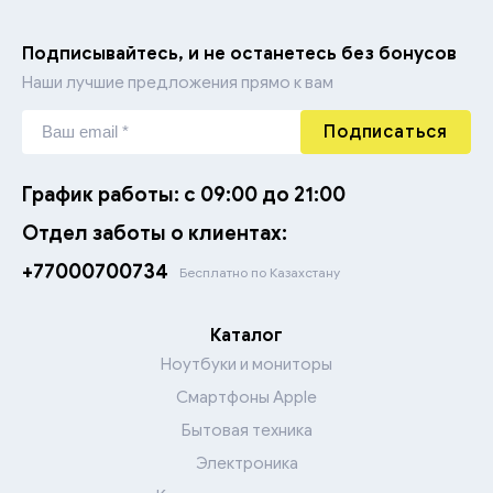
Подписывайтесь, и не останетесь без бонусов
Фильтры и UPS
Аксессуары для мелкой кухонной техники
Резаки
Наши лучшие предложения прямо к вам
Гарнитуры для ПК
Электрогенераторы
Подписаться
Карты памяти и ридеры
График работы: с 09:00 до 21:00
Внешние жесткие диски
Отдел заботы о клиентах:
+77000700734
Бесплатно по Казахстану
Флэш накопители
Каталог
Ноутбуки и мониторы
Смартфоны Apple
Бытовая техника
Электроника