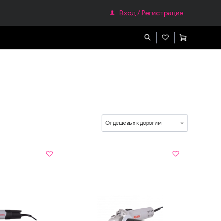
Вход / Регистрация
ефонам
Гаджеты
Apple Watch
От дешевых к дорогим
Смарт часы
Фитнес браслеты
Очки виртуальной реальности
Зарядное устройство для Смарт Гаджетов
Телефоны и радиостанции
Домашние телефоны
и
Мобильные телефоны