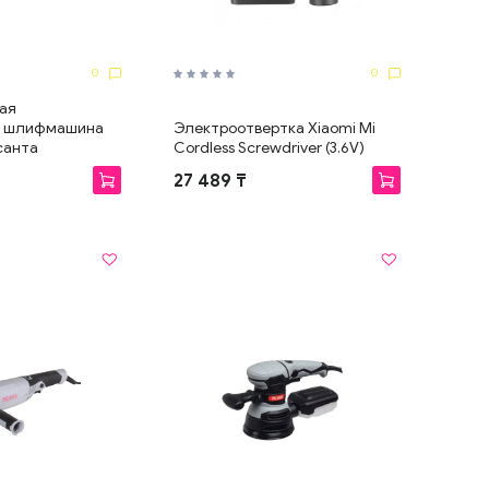
0
0
ая
) шлифмашина
Электроотвертка Xiaomi Mi
санта
Cordless Screwdriver (3.6V)
27 489 ₸