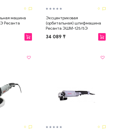
0
0
льная машина
Эксцентриковая
Э Ресанта
(орбитальная) шлифмашина
Ресанта ЭШМ-125/5Э
34 089 ₸
0
0