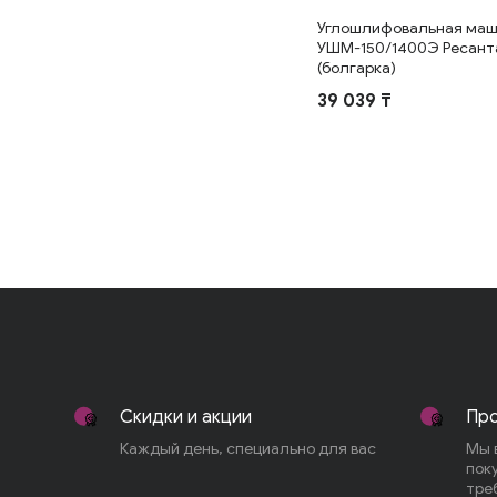
Углошлифовальная ма
УШМ-150/1400Э Ресант
(болгарка)
39 039 ₸
Скидки и акции
Про
Каждый день, специально для вас
Мы 
пок
тре