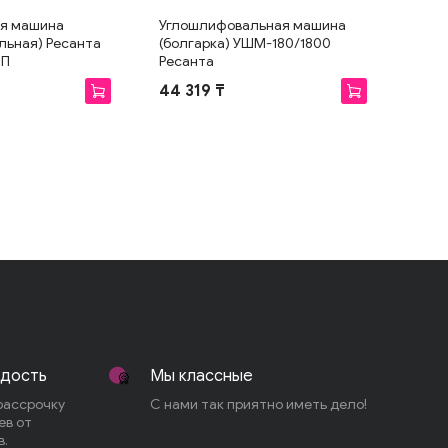
я машина
Углошлифовальная машина
льная) Ресанта
(болгарка) УШМ-180/1800
0П
Ресанта
44 319 ₸
адость
Мы классные
рассрочку
С нами так приятно иметь дело!
ев от
в.