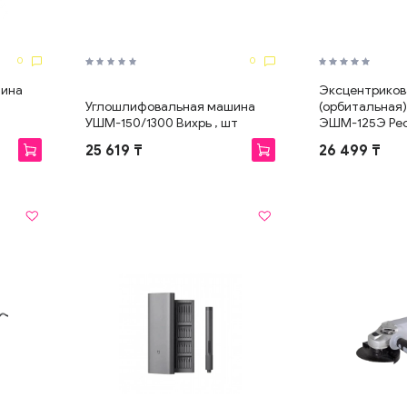
0
0
шина
Эксцентриков
Углошлифовальная машина
(орбитальная
УШМ-150/1300 Вихрь , шт
ЭШМ-125Э Ре
25 619 ₸
26 499 ₸