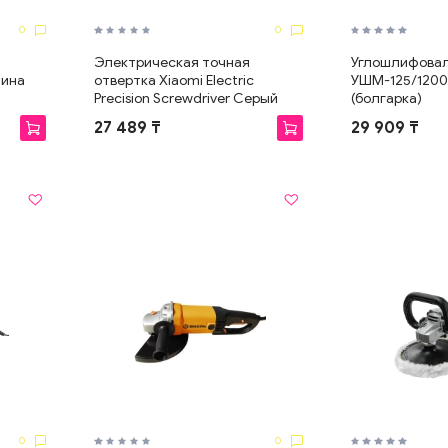
0
0
Электрическая точная
Углошлифова
шина
отвертка Xiaomi Electric
УШМ-125/1200
Э
Precision Screwdriver Серый
(болгарка)
27 489 ₸
29 909 ₸
0
0