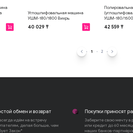
шина
Полировальна
а
Углошлифовальная машина
(углошлифова
УШМ-180/1800 Вихрь
УШМ-180/150
40 029 ₸
42 559 ₸
1
2
стой обмен и возврат
Покупки приносят р
всегда идём на встречу
Заберите свою мечту в 
упателям, делая больше, чем
или кредит до 60 месяц
бует Закон*
наших банков-партнёро