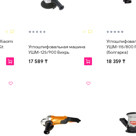
Apple iPad
Планшеты
Графические планшеты
Аксессуары для планшетов
0
0
Xiaomi
Углошлифова
it
Углошлифовальная машина
УШМ-115/800 
УШМ-125/900 Вихрь
(болгарка)
17 589 ₸
18 359 ₸