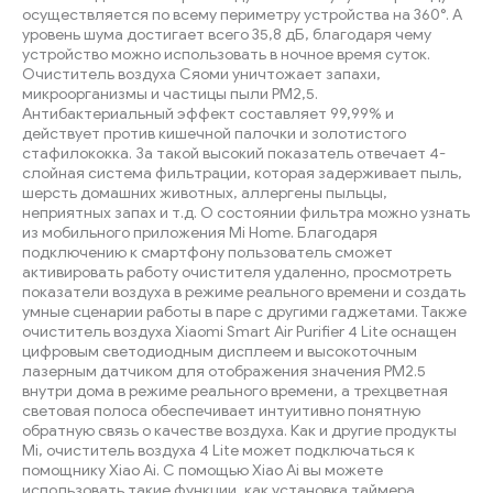
осуществляется по всему периметру устройства на 360°. А
уровень шума достигает всего 35,8 дБ, благодаря чему
устройство можно использовать в ночное время суток.
Очиститель воздуха Сяоми уничтожает запахи,
микроорганизмы и частицы пыли PM2,5.
Антибактериальный эффект составляет 99,99% и
действует против кишечной палочки и золотистого
стафилококка. За такой высокий показатель отвечает 4-
слойная система фильтрации, которая задерживает пыль,
шерсть домашних животных, аллергены пыльцы,
неприятных запах и т.д. О состоянии фильтра можно узнать
из мобильного приложения Mi Home. Благодаря
подключению к смартфону пользователь сможет
активировать работу очистителя удаленно, просмотреть
показатели воздуха в режиме реального времени и создать
умные сценарии работы в паре с другими гаджетами. Также
очиститель воздуха Xiaomi Smart Air Purifier 4 Lite оснащен
цифровым светодиодным дисплеем и высокоточным
лазерным датчиком для отображения значения PM2.5
внутри дома в режиме реального времени, а трехцветная
световая полоса обеспечивает интуитивно понятную
обратную связь о качестве воздуха. Как и другие продукты
Mi, очиститель воздуха 4 Lite может подключаться к
помощнику Xiao Ai. С помощью Xiao Ai вы можете
использовать такие функции, как установка таймера,