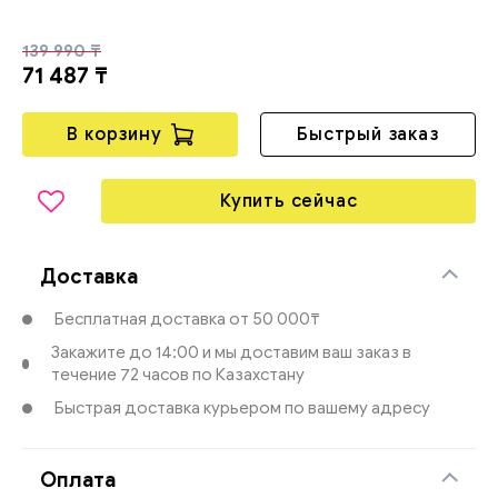
139 990 ₸
Фильтры и UPS
Аксессуары для мелкой кухонной техники
Резаки
71 487 ₸
Гарнитуры для ПК
Электрогенераторы
В корзину
Быстрый заказ
Карты памяти и ридеры
Купить сейчас
Внешние жесткие диски
Доставка
Флэш накопители
Бесплатная доставка от 50 000₸
Закажите до 14:00 и мы доставим ваш заказ в
течение 72 часов по Казахстану
Быстрая доставка курьером по вашему адресу
Оплата