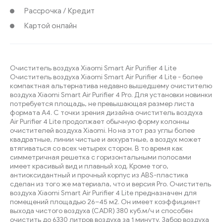
Рассрочка / Кредит
Картой онлайн
Очиститель воздуха Xiaomi Smart Air Purifier 4 Lite
Очиститель воздуха Xiaomi Smart Air Purifier 4 Lite - более
компактная альтернатива недавно вышедшему очистителю
воздуха Xiaomi Smart Air Purifier 4 Pro. Для установки новинки
потребуется площадь, не превышающая размер листа
формата А4. С точки зрения дизайна очиститель воздуха
Air Purifier 4 Lite продолжает обычную форму колонны
очистителей воздуха Xiaomi. Но на этот раз углы более
квадратные, линии чистые и аккуратные, а воздух может
втягиваться со всех четырех сторон. В то время как
симметричная решетка с горизонтальными полосами
имеет красивый вид и плавный ход. Кроме того,
антиоксидантный и прочный корпус из ABS-пластика
сделан из того же материала, что и версия Pro. Очиститель
воздуха Xiaomi Smart Air Purifier 4 Lite предназначен для
помещений площадью 26–45 м2. Он имеет коэффициент
выхода чистого воздуха (CADR) 380 куб.м/ч и способен
очистить до 6330 литров воздуха за 1 минуту. Забор воздуха